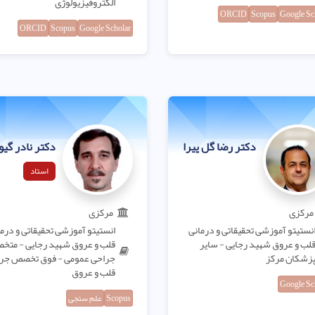
الکتروفیزیولوژی
ORCID
Scopus
Google Sc
ORCID
Scopus
Google Scholar
دکتر رضا گل پیرا
دکتر نادر گیو
استاد
مرکزی
مرکزی
نستیتو آموزشی تحقیقاتی و درمانی
انستیتو آموزشی تحقیقاتی و درم
لب و عروق شهید رجایی - سایر
قلب و عروق شهید رجایی - مت
زشکان مرکز
جراحی عمومی - فوق تخصص جر
قلب و عروق
Google Sc
Scopus
علم سنجی