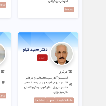
اکوکاردیوگرافی
holar
Scopus
دکتر مجید کیاور
استاد
مرکزی
انستیتو آموزشی تحقیقاتی و درمانی
ا
قلب و عروق شهید رجایی - متخصص
ق
قلب و عروق - فلوشیپ اینترونشنال
پ
کاردیولوژی
holar
PubMed
Scopus
Google Scholar