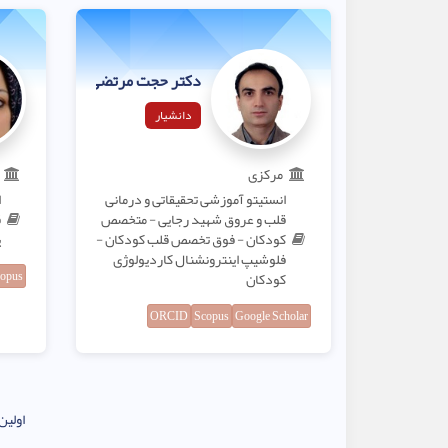
دکتر حجت مرتضی‌ئیان لنگرودی
دانشیار
مرکزی
انستیتو آموزشی تحقیقاتی و درمانی
ا
قلب و عروق شهید رجایی - متخصص
ق
کودکان - فوق تخصص قلب کودکان -
پ
فلوشیپ اینترونشنال کاردیولوژی
opus
کودکان
ORCID
Scopus
Google Scholar
اولین