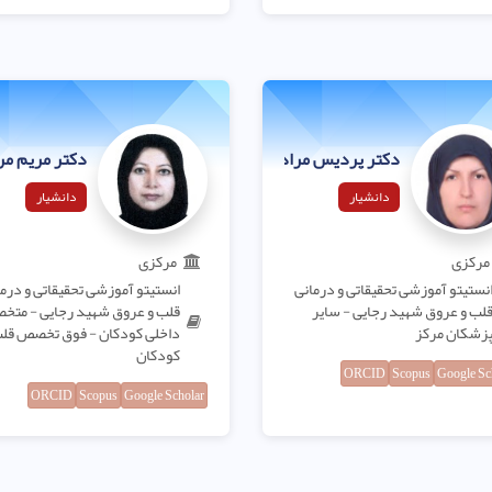
دکتر پردیس مراد نژاد
دکتر مریم مر
دانشیار
دانشیار
مرکزی
مرکزی
نستیتو آموزشی تحقیقاتی و درمانی
انستیتو آموزشی تحقیقاتی و درم
لب و عروق شهید رجایی - سایر
قلب و عروق شهید رجایی - مت
زشکان مرکز
داخلی کودکان - فوق تخصص قل
کودکان
ORCID
Scopus
Google Sc
ORCID
Scopus
Google Scholar