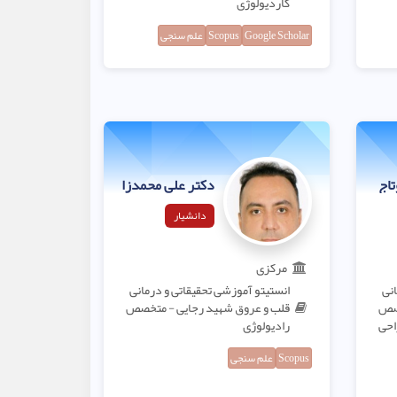
کاردیولوژی
Google Scholar
Scopus
علم سنجی
تاج
دکتر علی محمدزاده کوه‌پاره
دانشیار
مرکزی
انی
انستیتو آموزشی تحقیقاتی و درمانی
خصص
قلب و عروق شهید رجایی - متخصص
احی
رادیولوژی
Scopus
علم سنجی