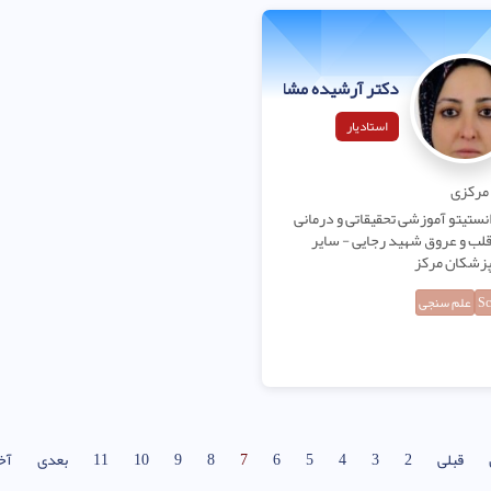
دکتر آرشیده مشایخ
استادیار
مرکزی
نستیتو آموزشی تحقیقاتی و درمانی
لب و عروق شهید رجایی - سایر
زشکان مرکز
Sc
علم سنجی
قبلی
2
3
4
5
6
7
8
9
10
11
بعدی
آخ