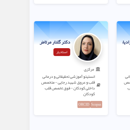
ادیان
دکتر گلنار مرتاض هجری
استادیار
مرکزی
انی
انستیتو آموزشی تحقیقاتی و درمانی
خصص
قلب و عروق شهید رجایی - متخصص
ب
داخلی کودکان - فوق تخصص قلب
کودکان
ORCID
Scopus