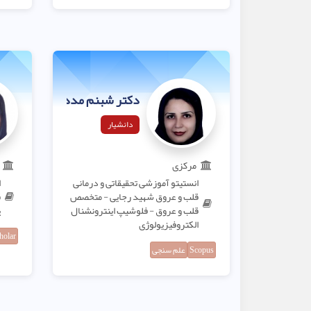
دکتر شبنم مددی
دانشیار
مرکزی
انستیتو آموزشی تحقیقاتی و درمانی
ا
قلب و عروق شهید رجایی - متخصص
ق
قلب و عروق - فلوشیپ اینترونشنال
پ
الکتروفیزیولوژی
holar
Scopus
علم سنجی