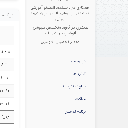
همکاری در دانشکده: انستیتو آموزشی
تحقیقاتی و درمانی قلب و عروق شهید
برنامه
رجایی
همکاری در گروه: متخصص بیهوشی -
فلوشیپ بیهوشی قلب
مقطع تحصیلی: فلوشیپ
8_7:30
درباره من
9_8
کتاب ها
10_9
پایان‌نامه‌/رساله
12_10
مقالات
16_13
برنامه تدریس
18_16