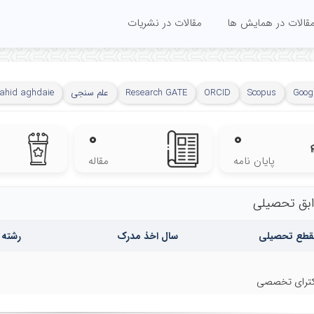
قالات در همایش ها
مقالات در نشریات
Googl
Scopus
ORCID
Research GATE
علم سنجی
nahid aghdaie
۰
۰
پایان نامه
مقاله
بق تحصیلی
قطع تحصیلی
سال اخذ مدرک
رشته 
ترای تخصصی