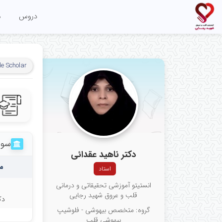
دروس
م
e Scholar
سوا
دکتر ناهید عقدائی
م
استاد
انستیتو آموزشی تحقیقاتی و درمانی
قلب و عروق شهید رجایی
دک
گروه: متخصص بیهوشی - فلوشیپ
بیهوشی قلب