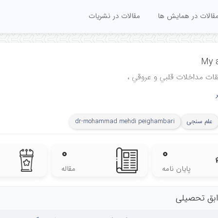
قالات در همایش ها
مقالات در نشریات
My a
ﻘﺎت ﻣﺪاﺧﻼت ﻗﻠﺒﻲ و ﻋﺮوﻗﻲ ،
ی، تحقیقاتی و درمانی
ق شهید رجایی، دانشگاه
علم سنجی
dr-mohammad mehdi peighambari
ایران، تهران، ایران
Cardiovascular Intervention
۰
۰
Center, Rajaie Cardiovascul
پایان نامه
مقاله
and Researc
Iran Uni
بق تحصیلی
Medical Sciences, Te