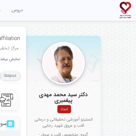
دروس
م
ffiliation
ﻣﺮﻛﺰ ﺗﺤﻘﯿ
مرکز آموزش
نمایش بیشتر
قلب و عرو
Scopus
علوم پزشکی 
 Research
دکتر سید محمد مهدی
ar Medical
پیغمبری
استاد
h Center,
انستیتو آموزشی تحقیقاتی و درمانی
versity of
سوا
قلب و عروق شهید رجایی
hran, Iran
گروه: متخصص قلب و عروق -