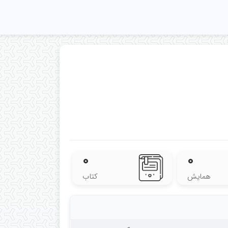
۰
۰
همایش
کتاب